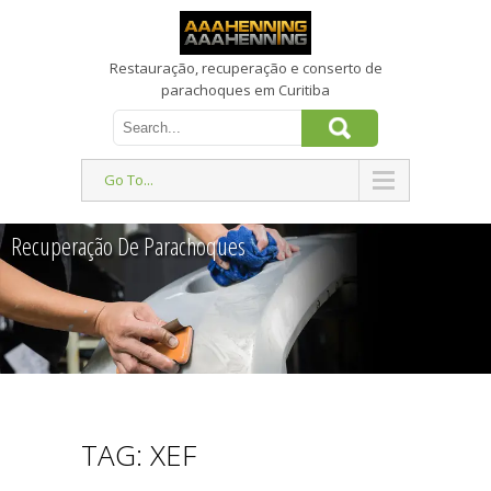
Restauração, recuperação e conserto de
parachoques em Curitiba
Go To...
Recuperação De Parachoques
TAG: XEF