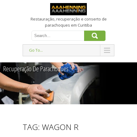
Restauração, recuperação e conserto de
parachoques em Curitiba
Go To...
Recuperação De Parachoques
TAG: WAGON R