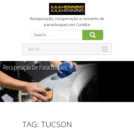
Restauração, recuperação e conserto de
parachoques em Curitiba
Go To...
Recuperação De Parachoques
TAG: TUCSON