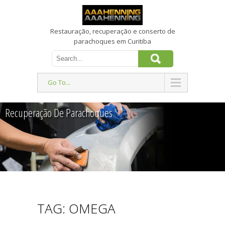
Restauração, recuperação e conserto de
parachoques em Curitiba
Go To...
Recuperação De Parachoques
TAG: OMEGA