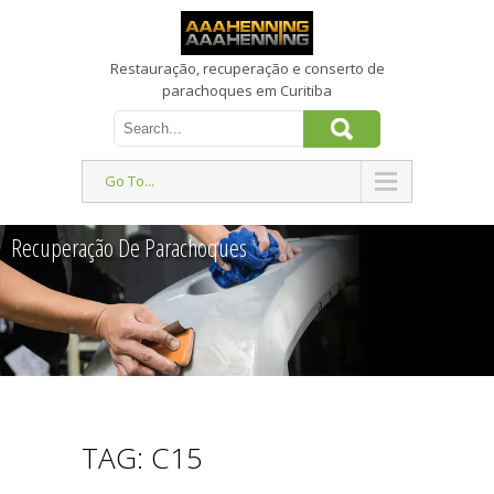
Restauração, recuperação e conserto de
parachoques em Curitiba
Go To...
Recuperação De Parachoques
TAG: C15