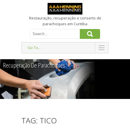
Restauração, recuperação e conserto de
parachoques em Curitiba
Go To...
Recuperação De Parachoques
TAG: TICO