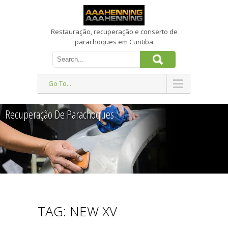
Restauração, recuperação e conserto de
parachoques em Curitiba
Go To...
Recuperação De Parachoques
TAG: NEW XV