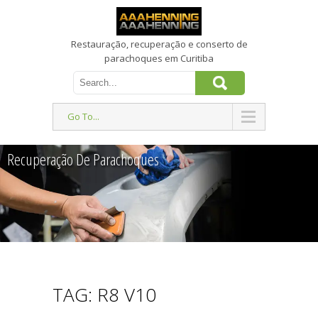
Restauração, recuperação e conserto de
parachoques em Curitiba
Go To...
Recuperação De Parachoques
TAG: R8 V10