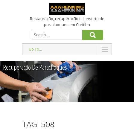
Restauração, recuperação e conserto de
parachoques em Curitiba
Go To...
Recuperação De Parachoques
TAG: 508