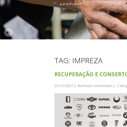
parachoques.
TAG: IMPREZA
RECUPERAÇÃO E CONSERT
23/11/2021
|
Nenhum comentário
| Categ