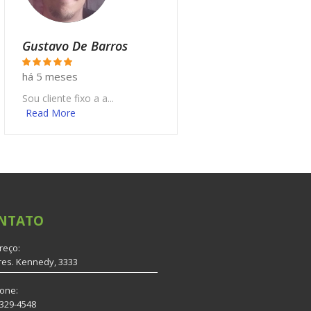
Gustavo De Barros
há 5 meses
Sou cliente fixo a a...
Read More
NTATO
reço:
res. Kennedy, 3333
fone:
3329-4548