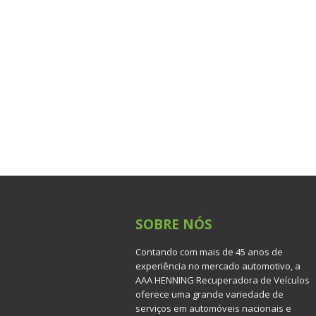
SOBRE
NÓS
Contando com mais de 45 anos de
experiência no mercado automotivo, a
AAA HENNING Recuperadora de Veículos
oferece uma grande variedade de
serviços em automóveis nacionais e