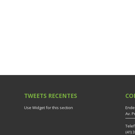
TWEETS
RECENTES
CO
Use Widget for this section
Ende
Av. P
Tele
(41) 