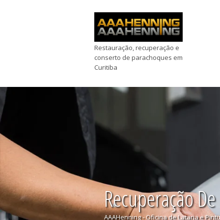
Restauração, recuperação e
conserto de parachoques em
Curitiba
Recuperação De
AAAHenning - Oficina de Lataria e Pint