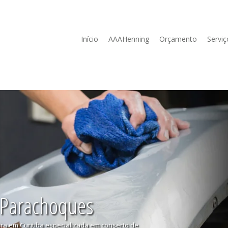
Início
AAAHenning
Orçamento
Serviç
 Parachoques
ura em Curitiba especializada em conserto de