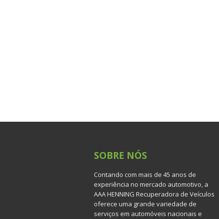
SOBRE
NÓS
Contando com mais de 45 anos de
experiência no mercado automotivo, a
AAA HENNING Recuperadora de Veículos
oferece uma grande variedade de
serviços em automóveis nacionais e