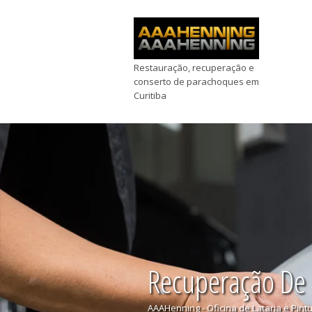
Restauração, recuperação e
conserto de parachoques em
Curitiba
Recuperação De
AAAHenning - Oficina de Lataria e Pint