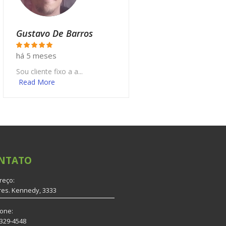
Gustavo De Barros
há 5 meses
Sou cliente fixo a a...
Read More
NTATO
reço:
res. Kennedy, 3333
fone:
3329-4548