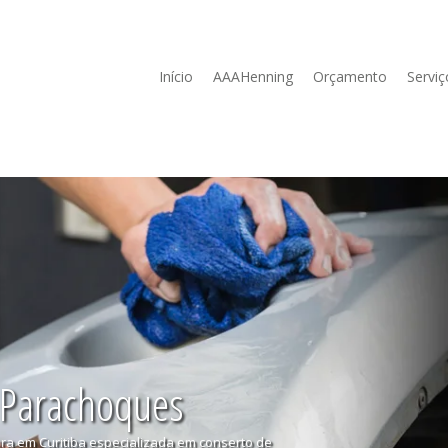
Início
AAAHenning
Orçamento
Serviç
 Parachoques
ura em Curitiba especializada em conserto de