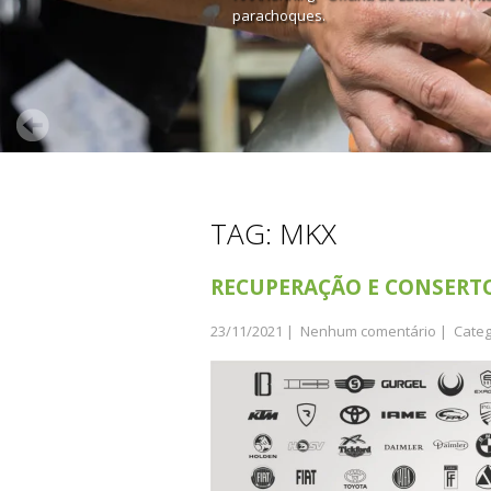
parachoques.
TAG: MKX
RECUPERAÇÃO E CONSERT
23/11/2021
|
Nenhum comentário
| Categ