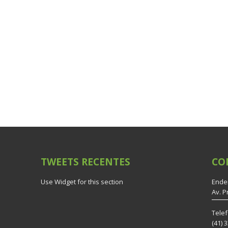
TWEETS
RECENTES
CO
Use Widget for this section
Ende
Av. P
Tele
(41) 