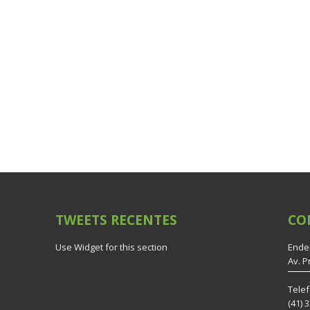
TWEETS
RECENTES
CO
Use Widget for this section
Ende
Av. P
Tele
(41) 