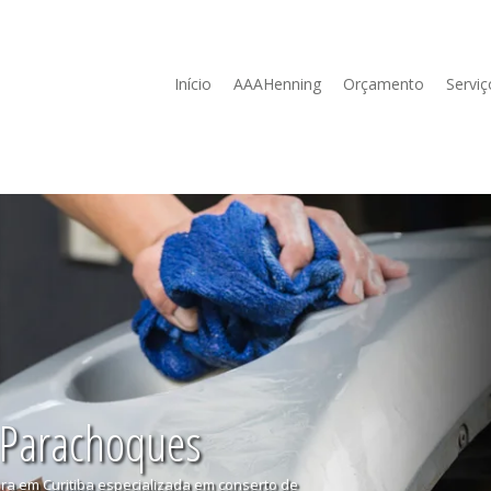
Início
AAAHenning
Orçamento
Serviç
 Parachoques
ura em Curitiba especializada em conserto de