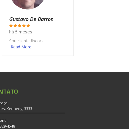
Gustavo De Barros
há 5 meses
Sou cliente fixo a a...
Read More
NTATO
reço:
res. Kennedy, 3333
fone:
3329-4548