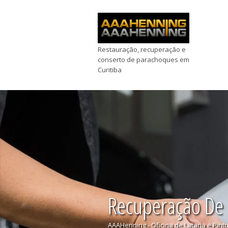
Restauração, recuperação e
conserto de parachoques em
Curitiba
Recuperação De
AAAHenning - Oficina de Lataria e Pint