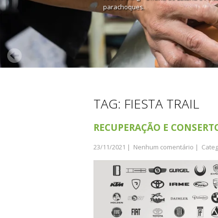
parachoques.
TAG: FIESTA TRAIL
RECUPERAÇÃO E CONSERT
23/11/2021
|
Nenhum comentário
| Categ