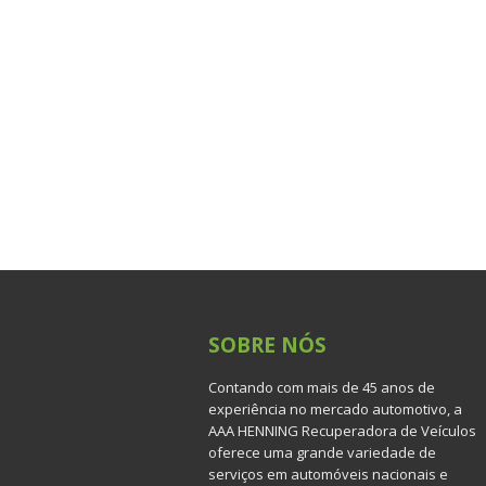
SOBRE
NÓS
Contando com mais de 45 anos de
experiência no mercado automotivo, a
AAA HENNING Recuperadora de Veículos
oferece uma grande variedade de
serviços em automóveis nacionais e