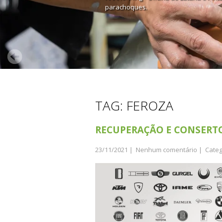
parachoques.
TAG: FEROZA
RECUPERAÇÃO E CONSERT
23/11/2021
|
Nenhum comentário
| Categ