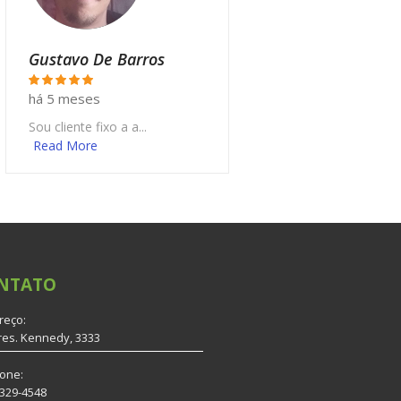
Gustavo De Barros
há 5 meses
Sou cliente fixo a a...
Read More
NTATO
reço:
res. Kennedy, 3333
fone:
3329-4548