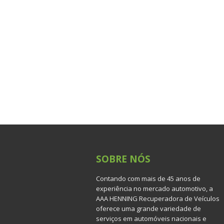
SOBRE
NÓS
Contando com mais de 45 anos de
experiência no mercado automotivo, a
AAA HENNING Recuperadora de Veículos
oferece uma grande variedade de
serviços em automóveis nacionais e