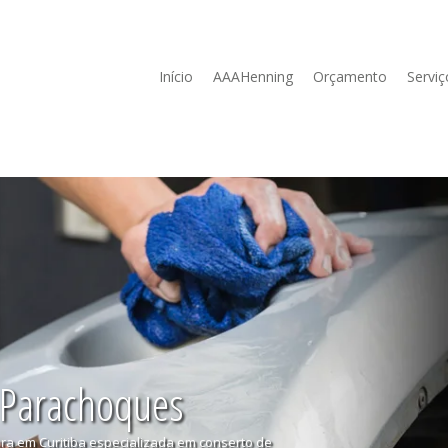
Início
AAAHenning
Orçamento
Serviç
 Parachoques
ura em Curitiba especializada em conserto de