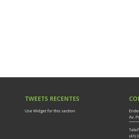
TWEETS
RECENTES
CO
Use Widget for this section
Ende
Av. P
Tele
(41) 