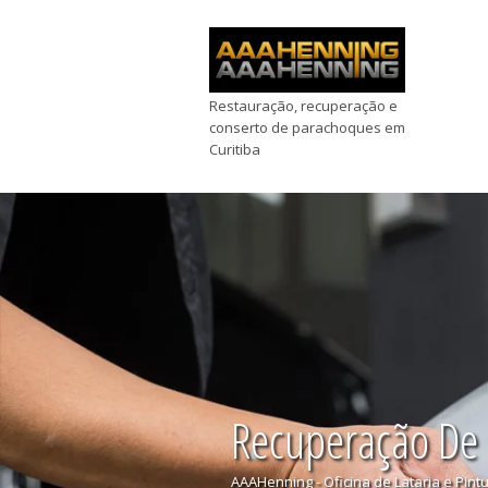
Restauração, recuperação e
conserto de parachoques em
Curitiba
Recuperação De
AAAHenning - Oficina de Lataria e Pint