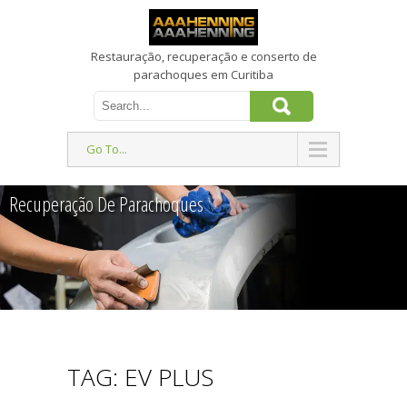
Restauração, recuperação e conserto de
parachoques em Curitiba
Go To...
Recuperação De Parachoques
TAG: EV PLUS