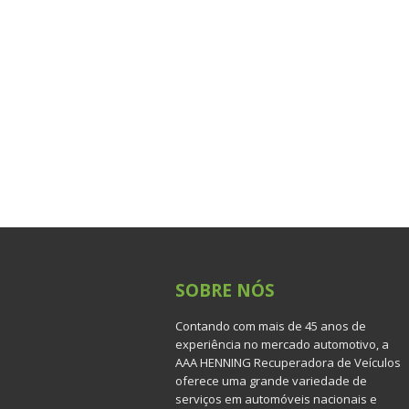
SOBRE
NÓS
Contando com mais de 45 anos de
experiência no mercado automotivo, a
AAA HENNING Recuperadora de Veículos
oferece uma grande variedade de
serviços em automóveis nacionais e