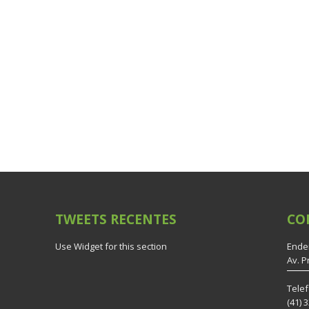
TWEETS
RECENTES
CO
Use Widget for this section
Ende
Av. P
Tele
(41) 