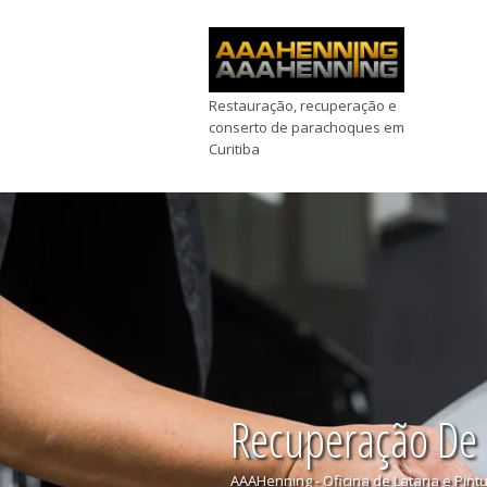
Restauração, recuperação e
conserto de parachoques em
Curitiba
Recuperação De
AAAHenning - Oficina de Lataria e Pint