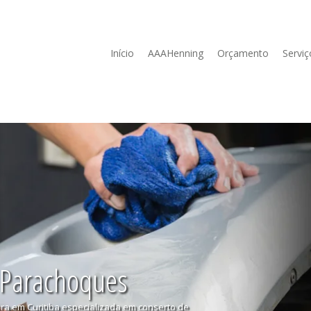
Início
AAAHenning
Orçamento
Serviç
 Parachoques
ura em Curitiba especializada em conserto de