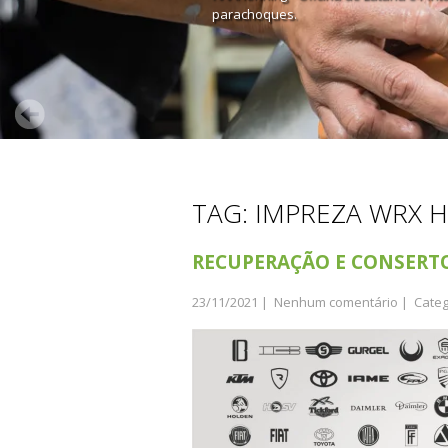
parachoques.
TAG: IMPREZA WRX 
RECUPERAÇÃO E CONSERT
23/11/2021
|
Nenhum comentário
| Categ