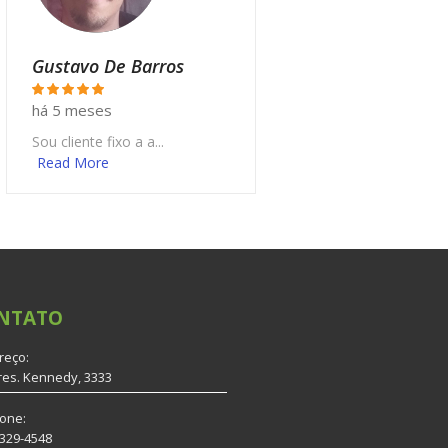
Gustavo De Barros
há 5 meses
Sou cliente fixo a a...
Read More
NTATO
reço:
res. Kennedy, 3333
fone:
3329-4548