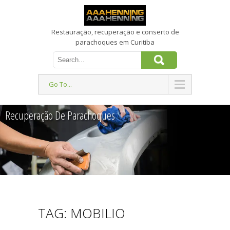
Restauração, recuperação e conserto de
parachoques em Curitiba
Go To...
Recuperação De Parachoques
TAG: MOBILIO