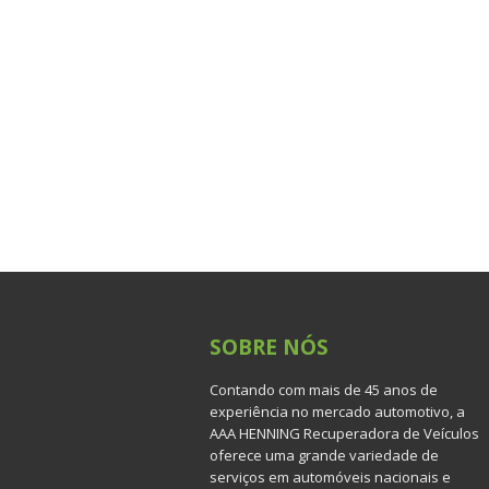
SOBRE
NÓS
Contando com mais de 45 anos de
experiência no mercado automotivo, a
AAA HENNING Recuperadora de Veículos
oferece uma grande variedade de
serviços em automóveis nacionais e