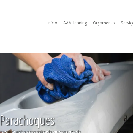
Início
AAAHenning
Orçamento
Serviç
 Parachoques
ura em Curitiba especializada em conserto de