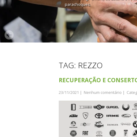
parachoques.
TAG: REZZO
RECUPERAÇÃO E CONSERT
23/11/2021
|
Nenhum comentário
| Categ