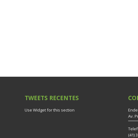
TWEETS
RECENTES
CO
Use Widget for this section
Ende
Av. P
Tele
(41) 