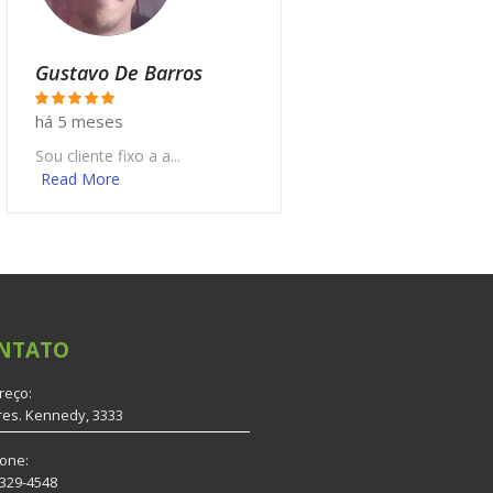
Gustavo De Barros
há 5 meses
Sou cliente fixo a a...
Read More
NTATO
reço:
res. Kennedy, 3333
fone:
3329-4548