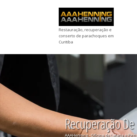
Restauração, recuperação e
conserto de parachoques em
Curitiba
Recuperação De
AAAHenning - Oficina de Lataria e Pint