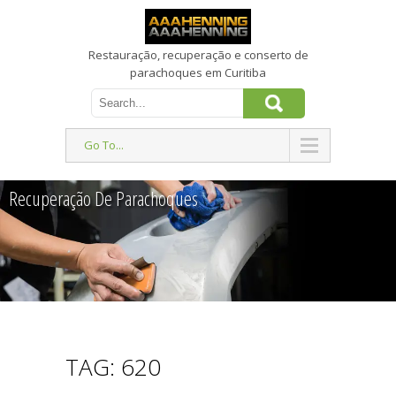
Restauração, recuperação e conserto de
parachoques em Curitiba
Go To...
Recuperação De Parachoques
TAG: 620