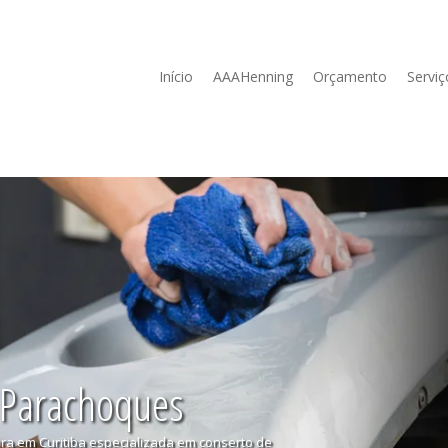
Início
AAAHenning
Orçamento
Serviç
 Parachoques
ura em Curitiba especializada em conserto de