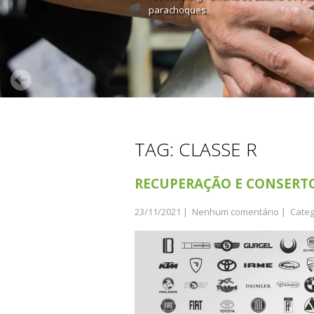
parachoques.
TAG: CLASSE R
RECUPERAÇÃO E CONSERT
23/11/2021
|
Nenhum comentário
| Categ