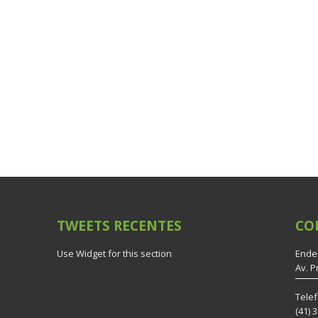
TWEETS
RECENTES
CO
Use Widget for this section
Ende
Av. P
Tele
(41) 