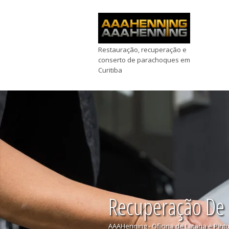
Restauração, recuperação e
conserto de parachoques em
Curitiba
Recuperação De
AAAHenning - Oficina de Lataria e Pint