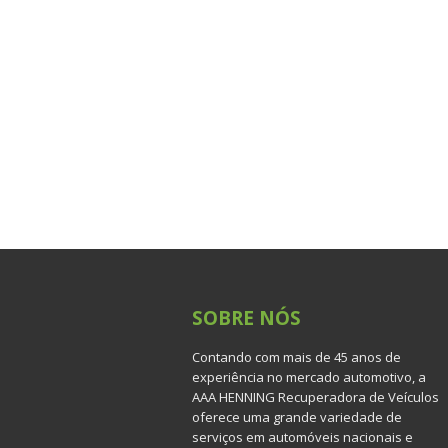
SOBRE
NÓS
Contando com mais de 45 anos de
experiência no mercado automotivo, a
AAA HENNING Recuperadora de Veículos
oferece uma grande variedade de
serviços em automóveis nacionais e