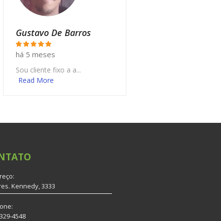
Gustavo De Barros
há 5 meses
Sou cliente fixo a a...
Read More
NTATO
reço:
res. Kennedy, 3333
fone:
3329-4548