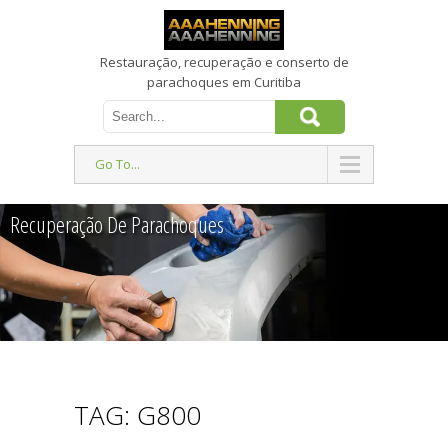
Restauração, recuperação e conserto de
parachoques em Curitiba
Go To...
Recuperação De Parachoques
TAG: G800