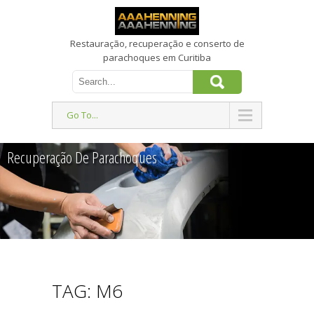
Restauração, recuperação e conserto de
parachoques em Curitiba
Go To...
Recuperação De Parachoques
TAG: M6